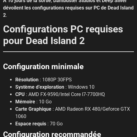
À 10 jours de la sortie
,
Dambuster Studios et Deep Silver
dévoilent les configurations requises sur PC de Dead Island
2
.
Configurations PC requises
pour Dead Island 2
Configuration minimale
Résolution
: 1080P 30FPS
Système d’exploration
: Windows 10
CPU
: AMD FX-9590/Intel Core I7-7700HQ
Mémoire
: 10 Go
Carte Graphique
: AMD Radeon RX 480/Geforce GTX
1060
Espace requis
: 70 Go
Configuration recommandée