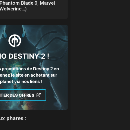
Phantom Blade 0, Marvel
Wolverine…)
O DESTINY 2 !
 promotions de Destiny 2 en
enez le site en achetant sur
lanet via nos liens !
ITER DES OFFRES
ux phares :