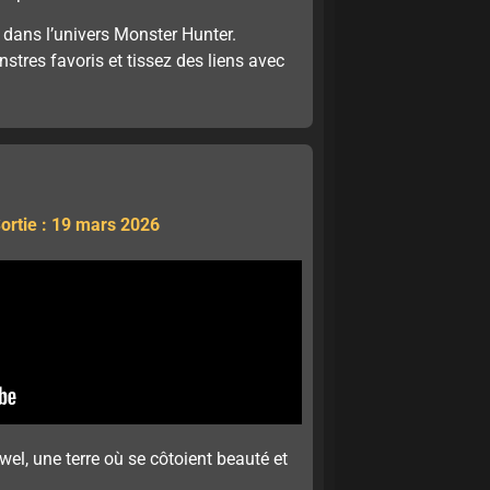
it dans l’univers Monster Hunter.
stres favoris et tissez des liens avec
ortie : 19 mars 2026
el, une terre où se côtoient beauté et