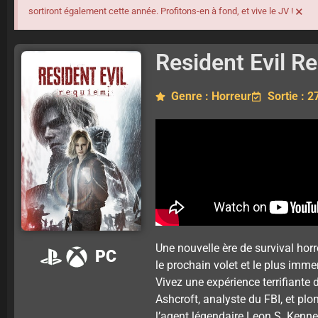
×
sortiront également cette année. Profitons-en à fond, et vive le JV !
Resident Evil R
Genre : Horreur
Sortie : 2
Une nouvelle ère de survival hor
PC
le prochain volet et le plus immer
Vivez une expérience terrifiante 
Ashcroft, analyste du FBI, et pl
l’agent légendaire Leon S. Kenned