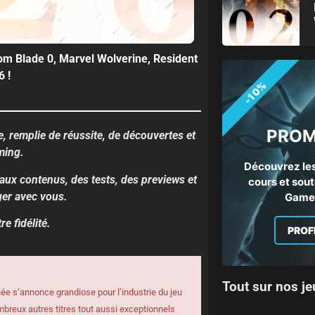
om Blade 0, Marvel Wolverine, Resident
6 !
-10%
PROM
, remplie de réussite, de découvertes et
ming.
Découvrez les
eaux contenus, des tests, des previews et
cours et sout
ger avec vous.
Gamep
e fidélité.
PROF
Tout sur nos je
ée s’annonce grandiose pour l’industrie du jeu
mbreux autres titres tout aussi exceptionnels