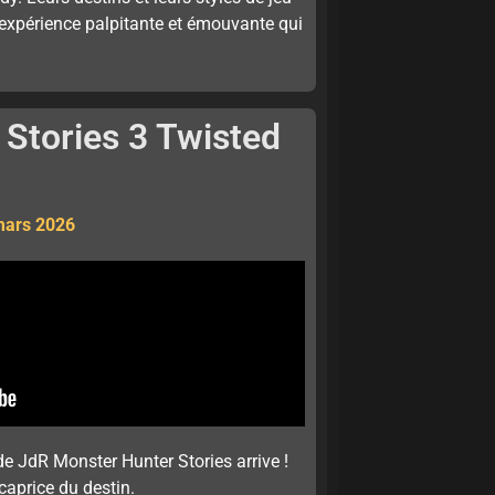
expérience palpitante et émouvante qui
Stories 3 Twisted
 mars 2026
de JdR Monster Hunter Stories arrive !
aprice du destin.