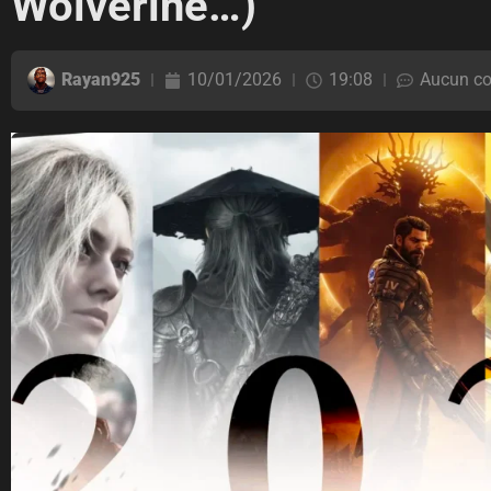
Wolverine…)
Rayan925
10/01/2026
19:08
Aucun c