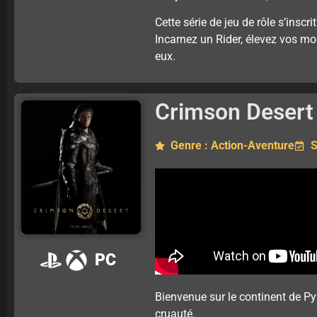
Cette série de jeu de rôle s’inscr
Incarnez un Rider, élevez vos mon
eux.
Crimson Desert
Genre : Action-Aventure
S
PC
Bienvenue sur le continent de Pyw
cruauté.