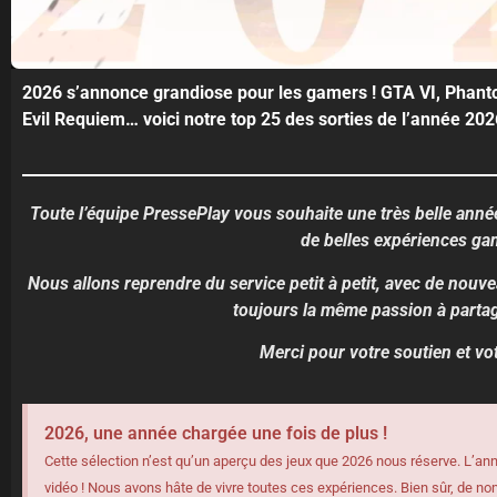
2026 s’annonce grandiose pour les gamers ! GTA VI, Phant
Evil Requiem… voici notre top 25 des sorties de l’année 202
Toute l’équipe PressePlay vous souhaite une très belle année
de belles expériences ga
Nous allons reprendre du service petit à petit, avec de nouv
toujours la même passion à parta
Merci pour votre soutien et votr
2026, une année chargée une fois de plus !
Cette sélection n’est qu’un aperçu des jeux que 2026 nous réserve. L’ann
vidéo ! Nous avons hâte de vivre toutes ces expériences. Bien sûr, de no