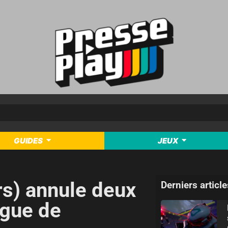
GUIDES
JEUX
rs) annule deux
Derniers article
ague de