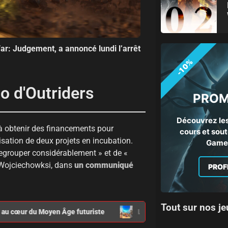
War: Judgement, a annoncé lundi l’arrêt
-10%
o d'Outriders
PROM
Découvrez les
 à obtenir des financements pour
cours et sout
isation de deux projets en incubation.
Gamep
 regrouper considérablement » et de «
n Wojciechowksi, dans
un communiqué
PROF
Tout sur nos je
au cœur du Moyen Âge futuriste
Les sorties jeux vidéo de jui