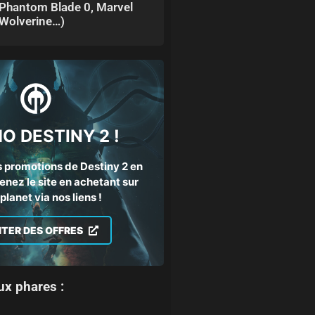
Phantom Blade 0, Marvel
Wolverine…)
O DESTINY 2 !
 promotions de Destiny 2 en
enez le site en achetant sur
lanet via nos liens !
ITER DES OFFRES
ux phares :
n 2025
TEST PC – DOOM The Dark Ages : le Slayer au cœur du