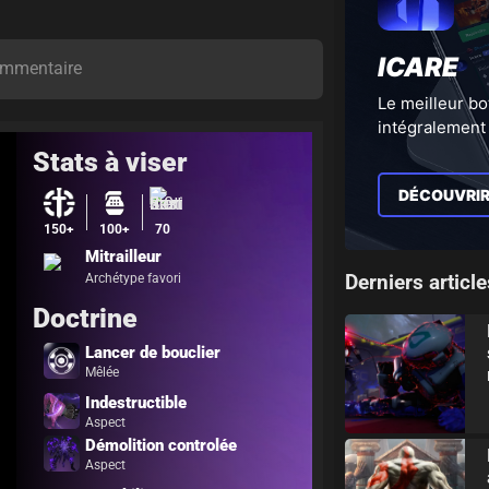
ICARE
mmentaire
Le meilleur bo
intégralement 
Stats à viser
DÉCOUVRI
150+
100+
70
Mitrailleur
Derniers article
Archétype favori
Doctrine
Lancer de bouclier
Mêlée
Indestructible
Aspect
Démolition controlée
Aspect