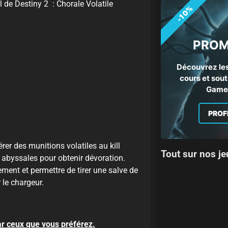
l de Destiny 2 : Chorale Volatile
-10%
PROM
Découvrez les
cours et sout
Gamep
PROF
er des munitions volatiles au kill
Tout sur nos je
 abyssales pour obtenir dévoration.
ement et permettre de tirer une salve de
 le chargeur.
ar ceux que vous préférez.