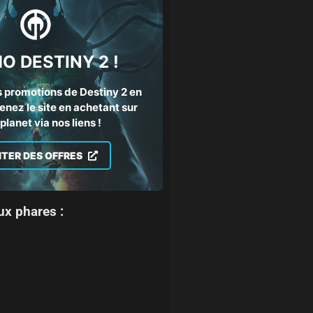
O DESTINY 2 !
 promotions de Destiny 2 en
enez le site en achetant sur
lanet via nos liens !
ITER DES OFFRES
ux phares :