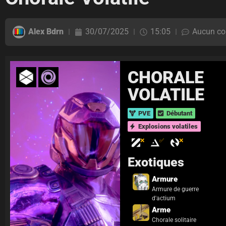
Alex Bdrn
30/07/2025
15:05
Aucun co
CHORALE
VOLATILE
PVE
Débutant
Explosions volatiles
❌
✅
❌
Exotiques
Armure
Armure de guerre
d'actium
Arme
Chorale solitaire