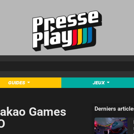
GUIDES
JEUX
 Kakao Games
Derniers article
O