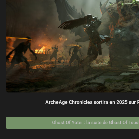
ArcheAge Chronicles sortira en 2025 sur 
Ghost Of Yōtei : la suite de Ghost Of Ts