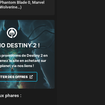
Phantom Blade 0, Marvel
Wolverine…)
O DESTINY 2 !
 promotions de Destiny 2 en
enez le site en achetant sur
lanet via nos liens !
ITER DES OFFRES
ux phares :