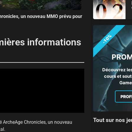
ronicles, un nouveau MMO prévu pour
-10%
mières informations
PROM
Découvrez les
cours et sout
Gamep
PROF
Tout sur nos je
ilé ArcheAge Chronicles, un nouveau
al.