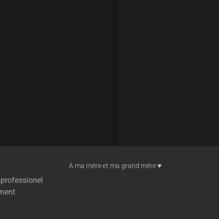
À ma mère et ma grand mère ♥︎
 professionel
ment