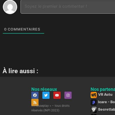
0
COMMENTAIRES
À lire aussi :
Nos réseaux
Nos partena
VR Actu
Icare - B
« Presseplay » – tous droits
Secretlab
réservés (INPI 2023)