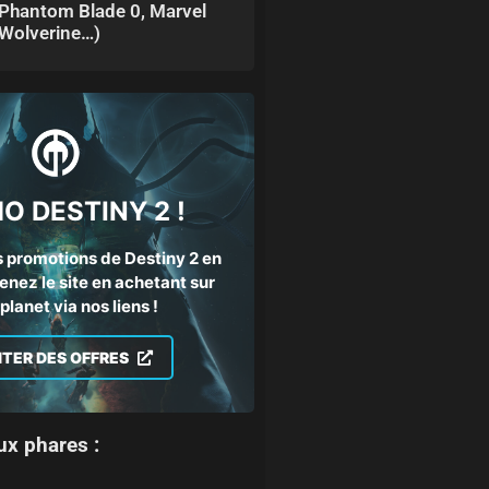
Phantom Blade 0, Marvel
Wolverine…)
O DESTINY 2 !
 promotions de Destiny 2 en
enez le site en achetant sur
lanet via nos liens !
ITER DES OFFRES
ux phares :