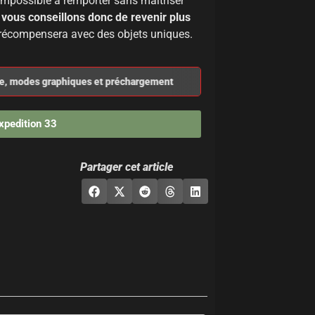
 impossible à remporter sans maîtriser
vous conseillons donc de revenir plus
 récompensera avec des objets uniques.
ie, modes graphiques et préchargement
Clair Obscur Expeditio
xpedition 33
Partager cet article