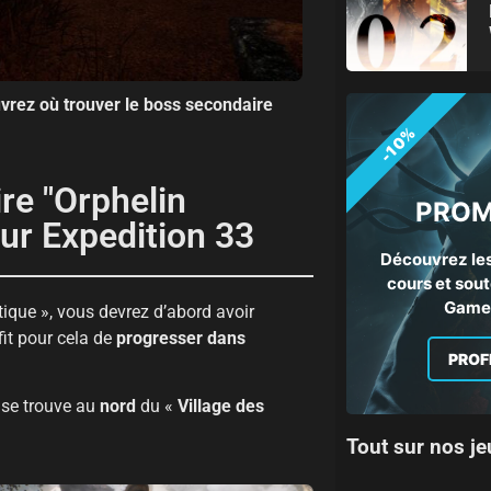
vrez où trouver le boss secondaire
-10%
re "Orphelin
PROM
ur Expedition 33
Découvrez les
cours et sout
Gamep
ique », vous devrez d’abord avoir
fit pour cela de
progresser dans
PROF
 se trouve au
nord
du «
Village des
Tout sur nos je