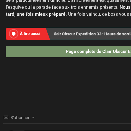
sera particulièrement difficile. L’affrontement est quasiment
l’esquive ou la parade face aux trois ennemis présents.
Nous 
tard, une fois mieux préparé.
Une fois vaincu, ce boss vous
À lire aussi
Clair Obscur Expedition 33 : Heure de sort
Page complète de Clair Obscur E
S’abonner