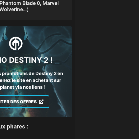
Phantom Blade 0, Marvel
Wolverine…)
O DESTINY 2 !
 promotions de Destiny 2 en
enez le site en achetant sur
lanet via nos liens !
ITER DES OFFRES
ux phares :