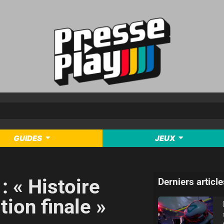
GUIDES
JEUX
 « Histoire
Derniers article
tion finale »