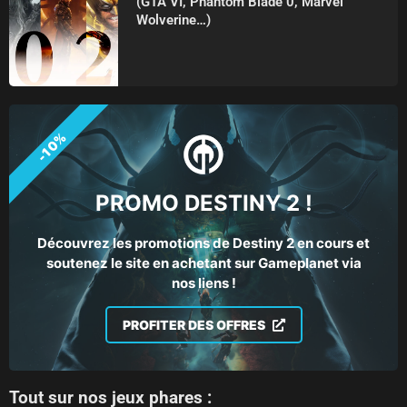
(GTA VI, Phantom Blade 0, Marvel
Wolverine…)
-10%
PROMO DESTINY 2 !
Découvrez les promotions de Destiny 2 en cours et
soutenez le site en achetant sur Gameplanet via
nos liens !
PROFITER DES OFFRES
Tout sur nos jeux phares :