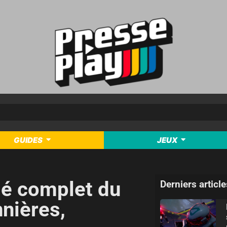
GUIDES
JEUX
é complet du
Derniers article
nnières,