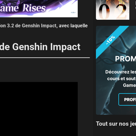
sion 3.2 de Genshin Impact
, avec laquelle
-10%
2 de Genshin Impact
PROM
Découvrez les
cours et sout
Gamep
PROF
Tout sur nos je