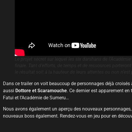
Le projet secret sur lequel les six darshans de l’Académ
finale. Tant d’efforts, de temps et de ressources porteront
le résultat soit à la hauteur de leurs attentes ou non n’es
Dans ce trailer on voit beaucoup de
personnages déjà croisés 
aussi
Dottore et Scaramouche
. Ce dernier est apparement en t
Fatui et l’Académie de Sumeru…
Nous avons également un aperçu des nouveaux personnages
nouveaux boss également. Rendez-vous en jeu pour en découvr