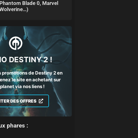
Phantom Blade 0, Marvel
Wolverine…)
O DESTINY 2 !
 promotions de Destiny 2 en
enez le site en achetant sur
lanet via nos liens !
ITER DES OFFRES
ux phares :