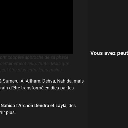
Vous avez peut
ie ont coopéré approche de sa phase
 certainement leurs fruits. Mais que
t peut-être plus entre leurs mains…
à Sumeru, Al Aitham, Dehya, Nahida, mais
rain d’être transformé en dieu par les
,
Nahida l’Archon Dendro et Layla
, des
ir plus.