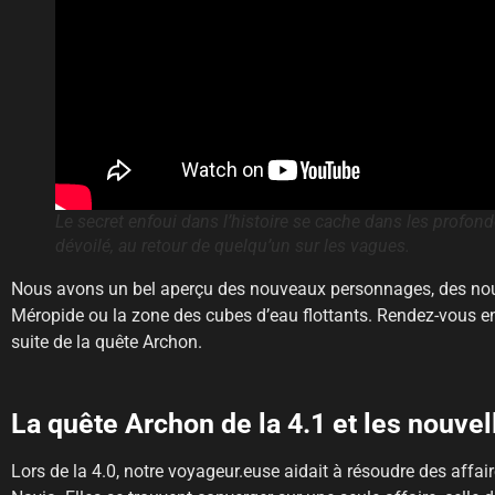
Le secret enfoui dans l’histoire se cache dans les profonde
dévoilé, au retour de quelqu’un sur les vagues.
Nous avons un bel aperçu des nouveaux personnages, des nou
Méropide ou la zone des cubes d’eau flottants. Rendez-vous en 
suite de la quête Archon.
La quête Archon de la 4.1 et les nouve
Lors de la 4.0, notre voyageur.euse aidait à résoudre des affai