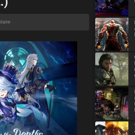
…)
taire