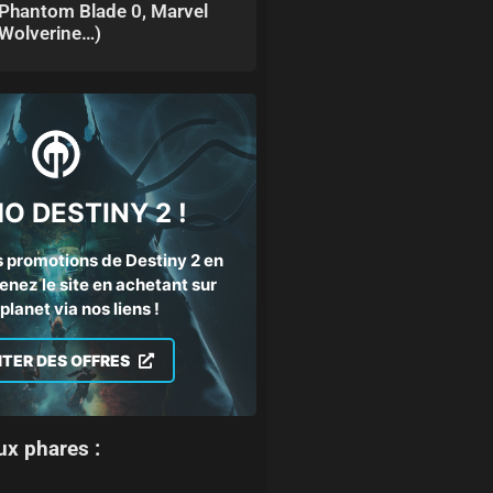
Phantom Blade 0, Marvel
Wolverine…)
O DESTINY 2 !
 promotions de Destiny 2 en
enez le site en achetant sur
lanet via nos liens !
ITER DES OFFRES
ux phares :