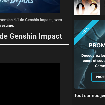
a version 4.1 de Genshin Impact
, avec
n résumé.
-10%
1 de Genshin Impact
PROM
Découvrez les
cours et sout
Gamep
PROF
Tout sur nos je