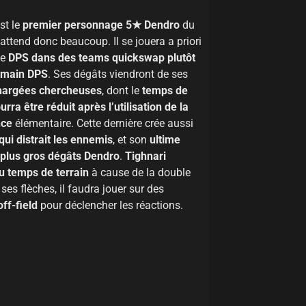
st le
premier personnage 5★ Dendro
du
 attend donc beaucoup. Il se jouera a priori
ue
DPS dans des teams quickswap plutôt
 main DPS
. Ses dégâts viendront de ses
hargées chercheuses
, dont le
temps de
rra être réduit après l’utilisation de la
nce
élémentaire. Cette dernière crée aussi
ui distrait les ennemis
, et son
ultime
e plus gros dégâts Dendro
.
Tighnari
u temps de terrain
à cause de la double
ses flèches, il faudra jouer sur des
ff-field
pour déclencher les réactions.