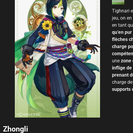
Guide
Tighnari e
jeu, on en
en tant q
qu’en pur
flèches c
charge pou
compéte
une
zone q
inflige d
prenant d
charge de 
supports o
Zhongli