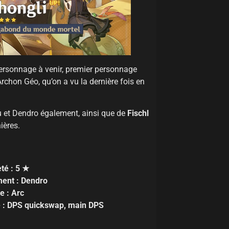
personnage à venir, premier personnage
’Archon Géo, qu’on a vu la dernière fois en
 et Dendro également, ainsi que de
Fischl
ières.
té : 5 ★
ent : Dendro
e : Arc
e : DPS quickswap, main DPS