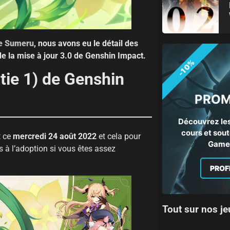
de Sumeru
, nous avons eu le détail des
e la mise à jour 3.0 de Genshin Impact.
-10%
tie 1) de Genshin
PROM
Découvrez les
cours et sout
t ce
mercredi 24 août 2022
et cela pour
Gamep
s à l’adoption si vous êtes assez
PROF
Tout sur nos je