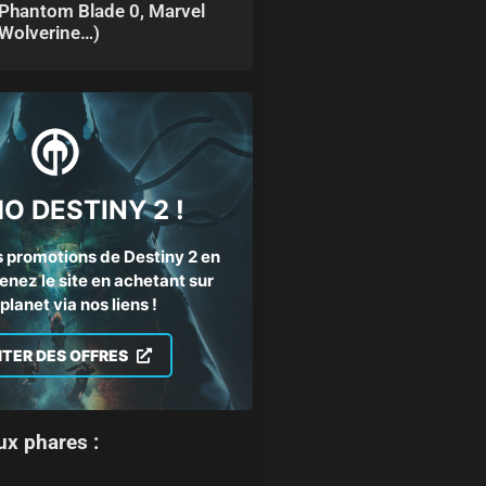
Phantom Blade 0, Marvel
Wolverine…)
O DESTINY 2 !
 promotions de Destiny 2 en
enez le site en achetant sur
lanet via nos liens !
ITER DES OFFRES
ux phares :