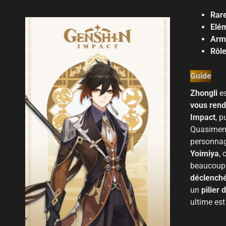
Rare
Elé
Arm
Rôle
Guide
Zhongli
e
vous rendr
Impact
, p
Quasiment
personn
Yoimiya
, 
beaucoup 
déclench
un
pilier 
ultime est