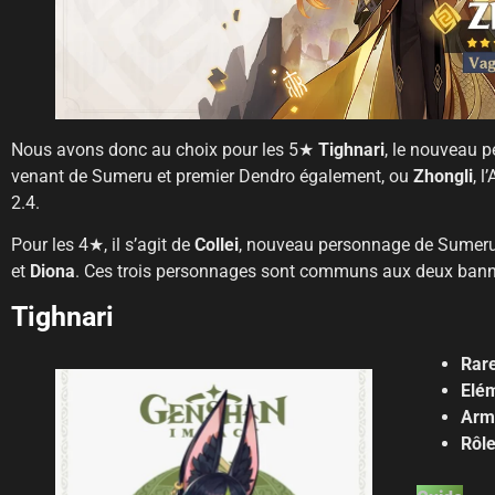
Nous avons donc au choix pour les 5★
Tighnari
, le nouveau 
venant de Sumeru et premier Dendro également, ou
Zhongli
, l
2.4.
Pour les 4★, il s’agit de
Collei
, nouveau personnage de Sumeru
et
Diona
. Ces trois personnages sont communs aux deux bann
Tighnari
Rare
Elém
Arm
Rôl