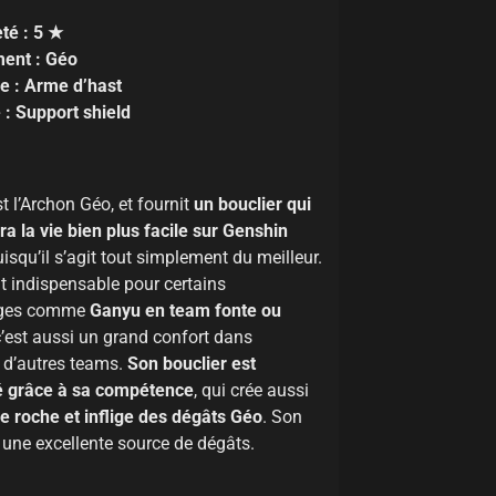
té : 5 ★
ment : Géo
e : Arme d’hast
 : Support shield
st l’Archon Géo, et fournit
un bouclier qui
a la vie bien plus facile sur Genshin
uisqu’il s’agit tout simplement du meilleur.
 indispensable pour certains
ages comme
Ganyu en team fonte ou
c’est aussi un grand confort dans
d’autres teams.
Son bouclier est
é grâce à sa compétence
, qui crée aussi
de roche et inflige des dégâts Géo
. Son
 une excellente source de dégâts.