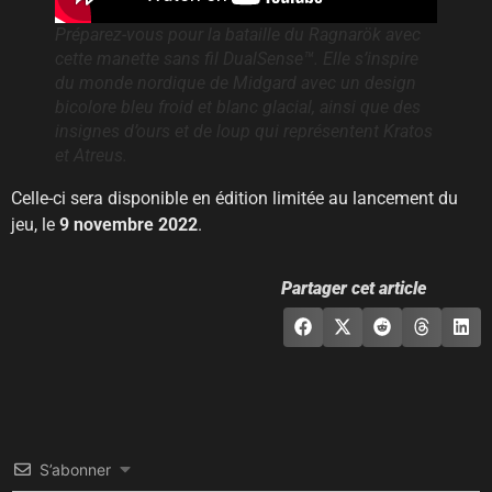
Préparez-vous pour la bataille du Ragnarök avec
cette manette sans fil DualSense™. Elle s’inspire
du monde nordique de Midgard avec un design
bicolore bleu froid et blanc glacial, ainsi que des
insignes d’ours et de loup qui représentent Kratos
et Atreus.
Celle-ci sera disponible en édition limitée au lancement du
jeu, le
9 novembre 2022
.
Partager cet article
S’abonner