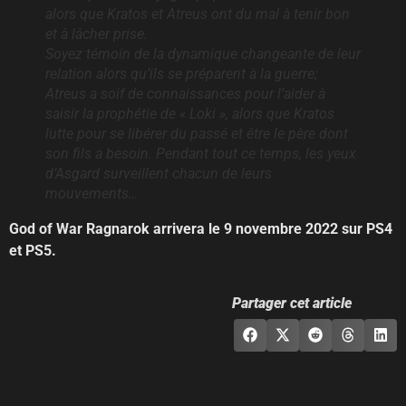
alors que Kratos et Atreus ont du mal à tenir bon
et à lâcher prise.
Soyez témoin de la dynamique changeante de leur
relation alors qu’ils se préparent à la guerre;
Atreus a soif de connaissances pour l’aider à
saisir la prophétie de « Loki », alors que Kratos
lutte pour se libérer du passé et être le père dont
son fils a besoin. Pendant tout ce temps, les yeux
d’Asgard surveillent chacun de leurs
mouvements…
God of War Ragnarok arrivera le 9 novembre 2022 sur PS4
et PS5.
Partager cet article