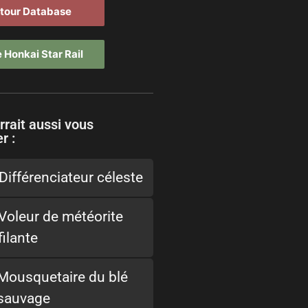
tour Database
 Honkai Star Rail
rrait aussi vous
r :
Différenciateur céleste
Voleur de météorite
filante
Mousquetaire du blé
sauvage