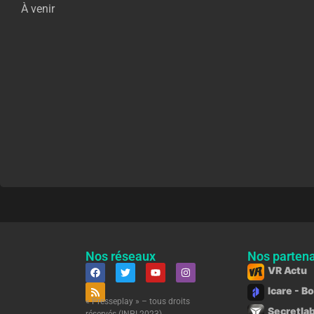
À venir
Nos réseaux
Nos partena
VR Actu
Icare - B
« Presseplay » – tous droits
Secretlab
réservés (INPI 2023)