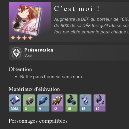
C’est moi !
Augmente la DÉF du porteur de 16%.
de 60% de sa DÉF lorsqu’il utilise son
fois par cible ennemie pour chaque ut
Préservation
Voie
Obtention
Battle pass honneur sans nom
Matériaux d'élévation
308k
3
9
12
15
15
12
Personnages compatibles