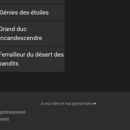
Génies des étoiles
Grand duc
incandescendre
Ferrailleur du désert des
bandits
À ma mère et ma grand mère ♥︎
 professionel
ment