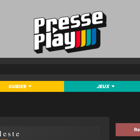
GUIDES
JEUX
Re
leste