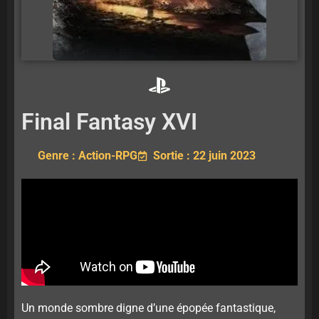
Final Fantasy XVI
Genre : Action-RPG
Sortie : 22 juin 2023
Un monde sombre digne d’une épopée fantastique,