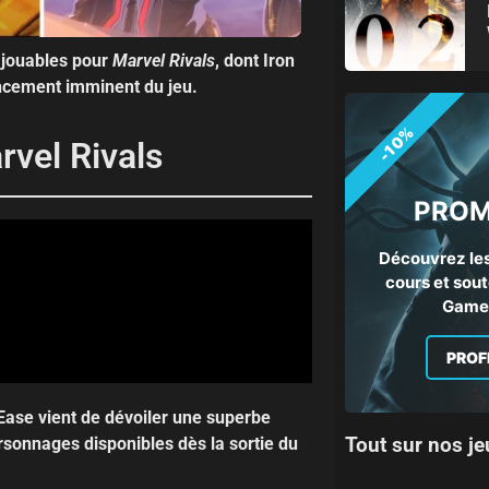
 jouables pour
Marvel Rivals
, dont Iron
lancement imminent du jeu.
-10%
vel Rivals
PROM
Découvrez les
cours et sout
Gamep
PROF
Ease vient de dévoiler une superbe
Tout sur nos je
rsonnages disponibles dès la sortie du