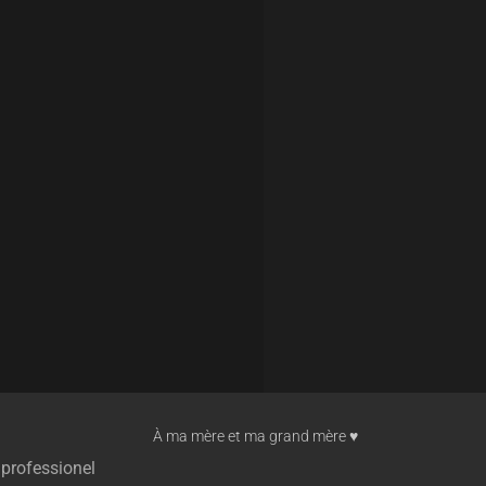
À ma mère et ma grand mère ♥︎
 professionel