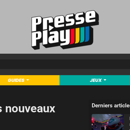
GUIDES
JEUX
rs nouveaux
Derniers article
!