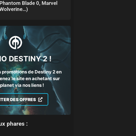
Phantom Blade 0, Marvel
Wolverine…)
O DESTINY 2 !
 promotions de Destiny 2 en
enez le site en achetant sur
lanet via nos liens !
ITER DES OFFRES
ux phares :