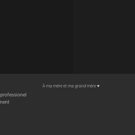
À ma mère et ma grand mère ♥︎
 professionel
ment