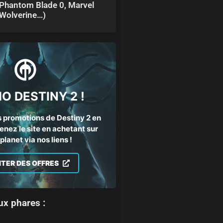
Phantom Blade 0, Marvel
Wolverine…)
O DESTINY 2 !
 promotions de Destiny 2 en
enez le site en achetant sur
lanet via nos liens !
ITER DES OFFRES
ux phares :