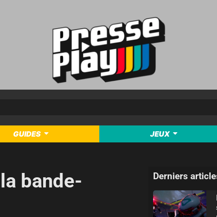
GUIDES
JEUX
 la bande-
Derniers article