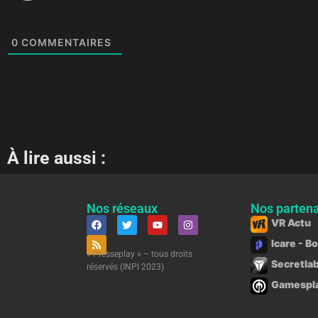
0
COMMENTAIRES
À lire aussi :
Nos réseaux
Nos partena
VR Actu
Icare - B
« Presseplay » – tous droits
Secretlab
réservés (INPI 2023)
Gamesplan