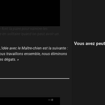
font la paire pour vaincre les
e en solitaire quand on peut avoir un
Vous avez peut
L’idée avec le Maître-chien est la suivante :
nous travaillons ensemble, nous éliminons
es dégats. »