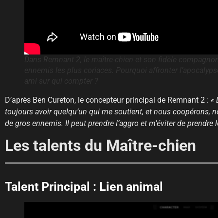
Dans Remnant 2, le maître-chien et son fidèle compagnon 
ennemis les plus coriaces. Pourquoi affronter l’apocalyps
ami sur qui compter ?
D’après Ben Cureton, le concepteur principal de Remnant 2 :
« 
toujours avoir quelqu’un qui me soutient, et nous coopérons, 
de gros ennemis. Il peut prendre l’aggro et m’éviter de prendre l
Les talents du Maître-chien
Talent Principal : Lien animal