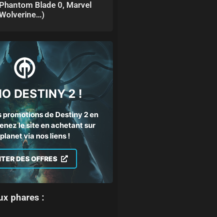
Phantom Blade 0, Marvel
Wolverine…)
O DESTINY 2 !
 promotions de Destiny 2 en
enez le site en achetant sur
lanet via nos liens !
ITER DES OFFRES
ux phares :