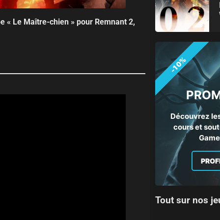
pe « Le Maître-chien » pour Remnant 2,
-10%
PROM
Découvrez les
cours et sout
Gamep
PROF
Tout sur nos je