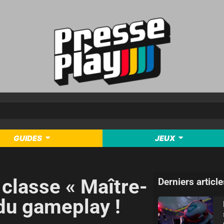
GUIDES
JEUX
 classe « Maître-
Derniers article
 du gameplay !