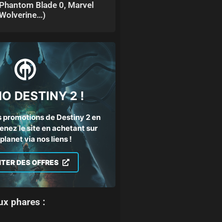
Phantom Blade 0, Marvel
Wolverine…)
O DESTINY 2 !
 promotions de Destiny 2 en
enez le site en achetant sur
lanet via nos liens !
ITER DES OFFRES
ux phares :