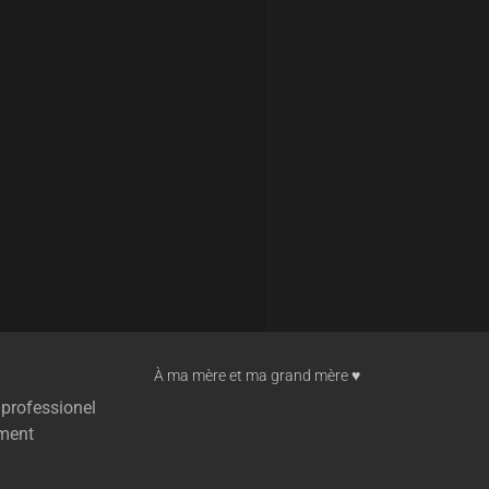
À ma mère et ma grand mère ♥︎
 professionel
ment