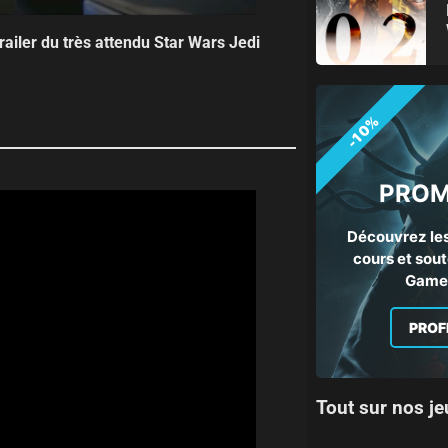
ailer du très attendu Star Wars Jedi
-10%
PROM
Découvrez les
cours et sout
Gamep
PROF
Tout sur nos je