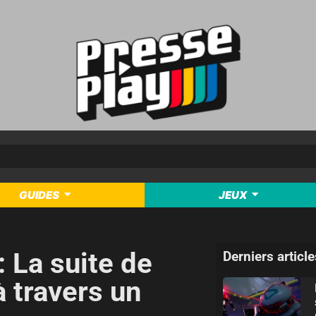
GUIDES
JEUX
: La suite de
Derniers article
à travers un