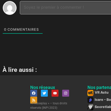
0
COMMENTAIRES
À lire aussi :
Nos réseaux
Nos partena
VR Actu
Icare - B
« Presseplay » – tous droits
Secretlab
réservés (INPI 2023)