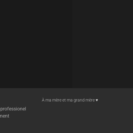
À ma mère et ma grand mère ♥︎
 professionel
ment