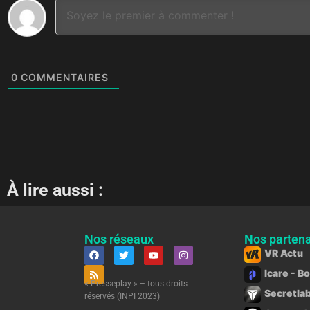
0
COMMENTAIRES
À lire aussi :
Nos réseaux
Nos partena
VR Actu
Icare - B
« Presseplay » – tous droits
Secretlab
réservés (INPI 2023)