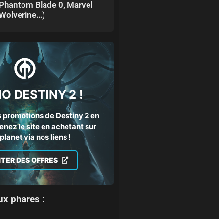
Phantom Blade 0, Marvel
Wolverine…)
O DESTINY 2 !
 promotions de Destiny 2 en
enez le site en achetant sur
lanet via nos liens !
ITER DES OFFRES
ux phares :