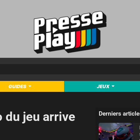
GUIDES
JEUX
 du jeu arrive
Derniers article