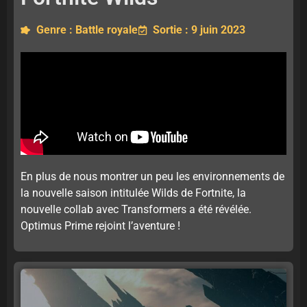
Genre : Battle royale
Sortie : 9 juin 2023
En plus de nous montrer un peu les environnements de
la nouvelle saison intitulée Wilds de Fortnite, la
nouvelle collab avec Transformers a été révélée.
Optimus Prime rejoint l’aventure !