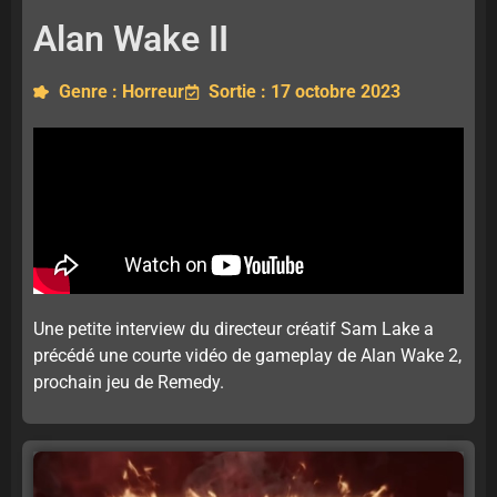
Alan Wake II
Genre : Horreur
Sortie : 17 octobre 2023
Une petite interview du directeur créatif Sam Lake a
précédé une courte vidéo de gameplay de Alan Wake 2,
prochain jeu de Remedy.