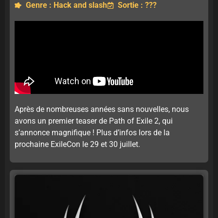
Genre : Hack and slash
Sortie : ???
Après de nombreuses années sans nouvelles, nous
avons un premier teaser de Path of Exile 2, qui
s’annonce magnifique ! Plus d’infos lors de la
prochaine ExileCon le 29 et 30 juillet.