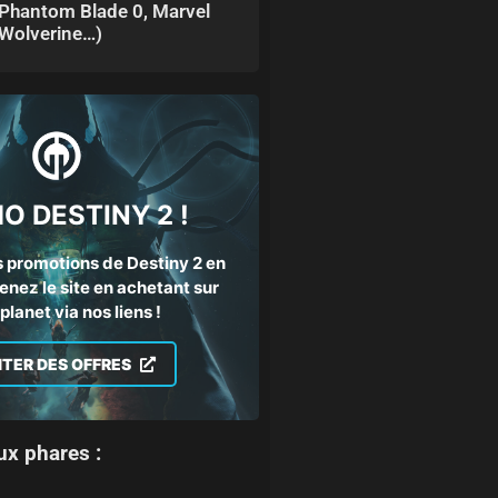
Phantom Blade 0, Marvel
Wolverine…)
O DESTINY 2 !
 promotions de Destiny 2 en
enez le site en achetant sur
lanet via nos liens !
ITER DES OFFRES
ux phares :