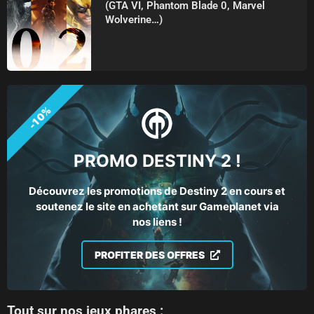
(GTA VI, Phantom Blade 0, Marvel
Wolverine…)
-10%
PROMO DESTINY 2 !
Découvrez les promotions de Destiny 2 en cours et
soutenez le site en achetant sur Gameplanet via
nos liens !
PROFITER DES OFFRES
Tout sur nos jeux phares :