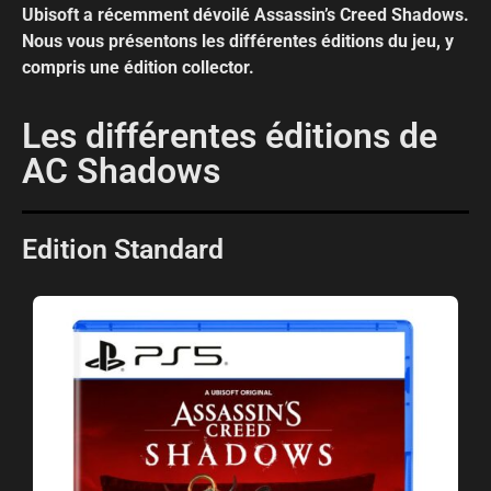
Ubisoft a récemment dévoilé Assassin’s Creed Shadows.
Nous vous présentons les différentes éditions du jeu, y
compris une édition collector.
Les différentes éditions de
AC Shadows
Edition Standard