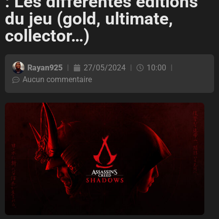
: Les différentes éditions
du jeu (gold, ultimate,
collector…)
Rayan925
27/05/2024
10:00
Aucun commentaire