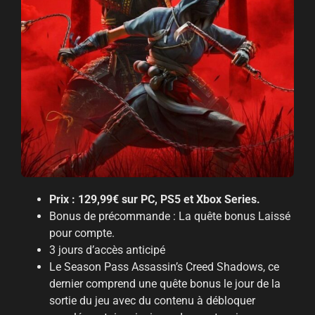
Prix : 129,99€ sur PC, PS5 et Xbox Series.
Bonus de précommande : La quête bonus Laissé
pour compte.
3 jours d’accès anticipé
Le Season Pass Assassin’s Creed Shadows, ce
dernier comprend une quête bonus le jour de la
sortie du jeu avec du contenu à débloquer