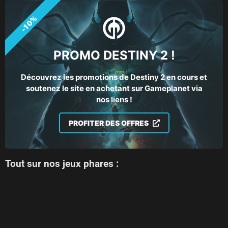
-10%
PROMO DESTINY 2 !
Découvrez les promotions de Destiny 2 en cours et
soutenez le site en achetant sur Gameplanet via
nos liens !
PROFITER DES OFFRES
Tout sur nos jeux phares :