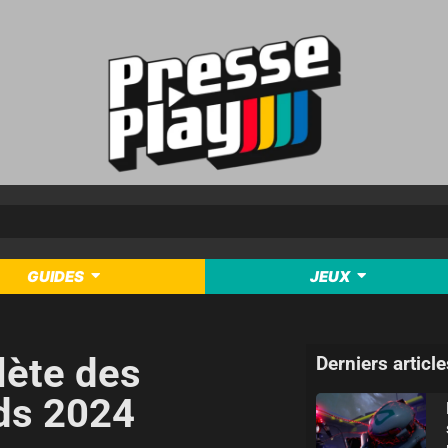
GUIDES
JEUX
lète des
Derniers article
ds 2024