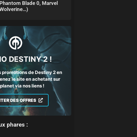
Phantom Blade 0, Marvel
Wolverine…)
O DESTINY 2 !
 promotions de Destiny 2 en
enez le site en achetant sur
lanet via nos liens !
ITER DES OFFRES
ux phares :