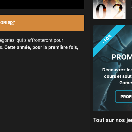
VORIS
-10%
égories, qui s’affronteront pour
ns.
Cette année, pour la première fois,
PROM
Découvrez les
cours et sout
Gamep
PROF
Tout sur nos je