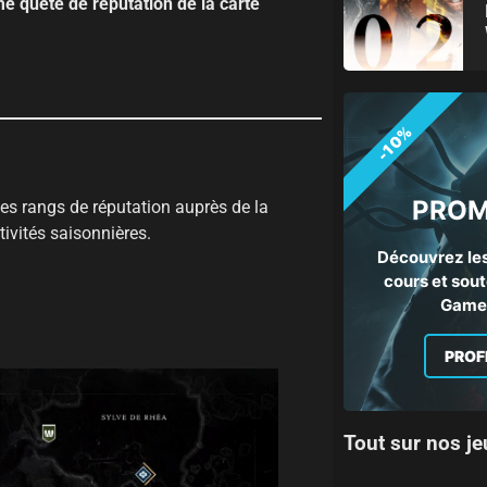
me quête de réputation de la carte
-10%
PROM
des rangs de réputation auprès de la
tivités saisonnières.
Découvrez les
cours et sout
Gamep
PROF
Tout sur nos je