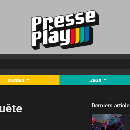
GUIDES
JEUX
quête
Derniers article