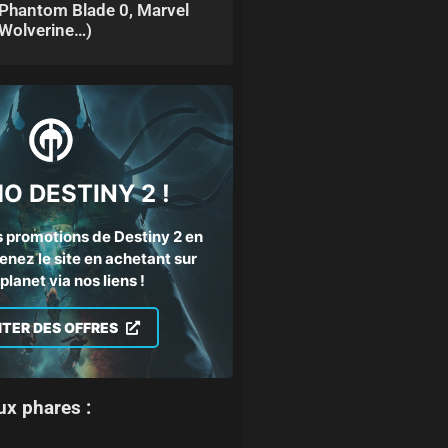
Phantom Blade 0, Marvel
Wolverine…)
O DESTINY 2 !
 promotions de Destiny 2 en
enez le site en achetant sur
lanet via nos liens !
ITER DES OFFRES
ux phares :