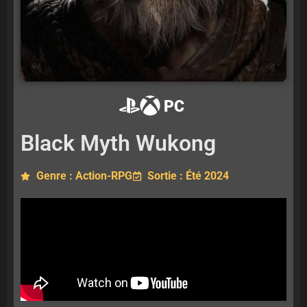
PC
Black Myth Wukong
Genre : Action-RPG
Sortie : Été 2024