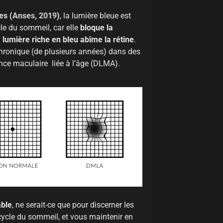
es (
Anses, 2019
)
, la lumière bleue est
cle du sommeil, car elle
bloque la
a lumière riche en bleu abîme la rétine
.
chronique (de plusieurs années) dans des
ence maculaire liée à l’âge (DLMA).
able
, ne serait-ce que pour discerner les
 cycle du sommeil, et vous maintenir en