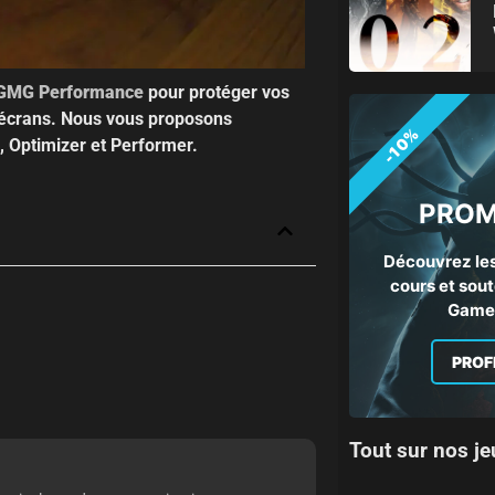
GMG Performance
pour protéger vos
s écrans. Nous vous proposons
-10%
, Optimizer et Performer.
PROM
Découvrez les
cours et sout
Gamep
PROF
Tout sur nos je