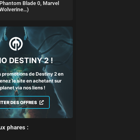
Phantom Blade 0, Marvel
Wolverine…)
O DESTINY 2 !
 promotions de Destiny 2 en
enez le site en achetant sur
lanet via nos liens !
ITER DES OFFRES
ux phares :