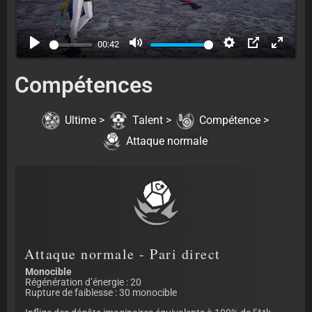
Play
Mute
Settings
PIP
Enter 
00:42
Compétences
Ultime >
Talent >
Compétence >
Attaque normale
Attaque normale - Pari direct
Monocible
Régénération d’énergie : 20
Rupture de faiblesse : 30 monocible