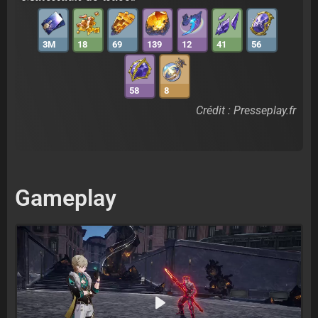
3M
18
69
139
12
41
56
58
8
Crédit : Presseplay.fr
Gameplay
Play