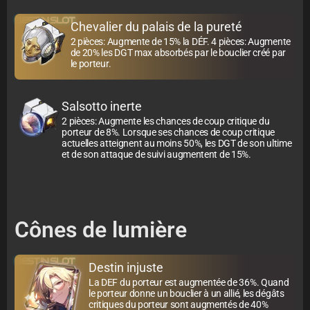
BEST IN SLOT
Chevalier du palais de la pureté
2 pièces: Augmente de 15% la DÉF. 4 pièces: Augmente
de 20% les DGT max absorbés par le bouclier créé par
le porteur.
Salsotto inerte
2 pièces: Augmente les chances de coup critique du
porteur de 8%. Lorsque ses chances de coup critique
actuelles atteignent au moins 50%, les DGT de son ultime
et de son attaque de suivi augmentent de 15%.
Cônes de lumière
BEST IN SLOT
Destin injuste
La DEF du porteur est augmentée de 36%. Quand
le porteur donne un bouclier à un allié, les dégâts
critiques du porteur sont augmentés de 40%