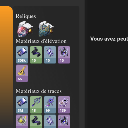
Reliques
Vous avez peut
Matériaux d'élévation
308k
15
15
15
65
Matériaux de traces
3M
18
69
139