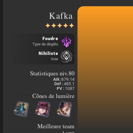
Kafka
Foudre
Type de dégâts
Nihiliste
Voie
Statistiques niv.80
Atk :
679.14
Def :
485.1
PV :
1087
Cônes de lumière
Meilleure team
À venir