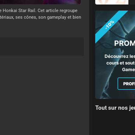
 Honkai Star Rail. Cet article regroupe
tériaux, ses cônes, son gameplay et bien
-10%
PROM
Découvrez les
cours et sout
Gamep
PROF
Tout sur nos je