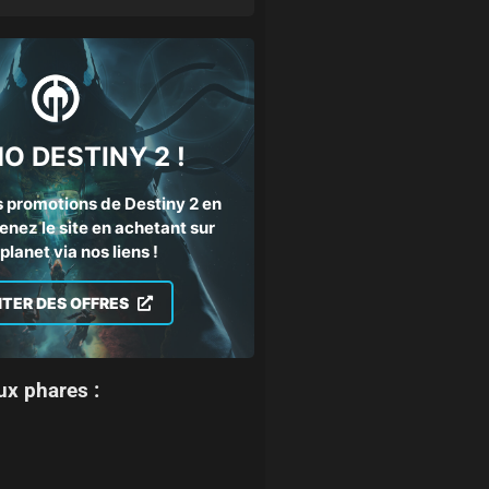
O DESTINY 2 !
 promotions de Destiny 2 en
enez le site en achetant sur
lanet via nos liens !
ITER DES OFFRES
ux phares :