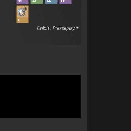
12
41
56
58
8
Crédit : Presseplay.fr