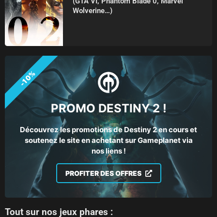
(GTA VI, Phantom Blade 0, Marvel
Wolverine…)
-10%
PROMO DESTINY 2 !
Découvrez les promotions de Destiny 2 en cours et
soutenez le site en achetant sur Gameplanet via
nos liens !
PROFITER DES OFFRES
Tout sur nos jeux phares :