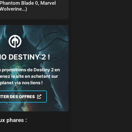
Phantom Blade 0, Marvel
Wolverine…)
O DESTINY 2 !
 promotions de Destiny 2 en
enez le site en achetant sur
lanet via nos liens !
ITER DES OFFRES
ux phares :