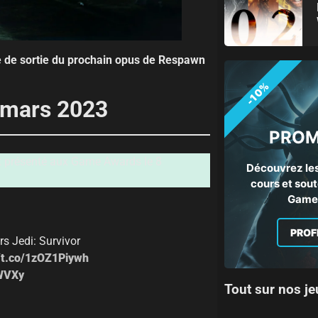
ate de sortie du prochain opus de Respawn
-10%
5 mars 2023
PROM
it présenté aux Game Awards le 8
Découvrez les
cours et sout
Gamep
PROF
s Jedi: Survivor
//t.co/1zOZ1Piywh
UWVXy
Tout sur nos je