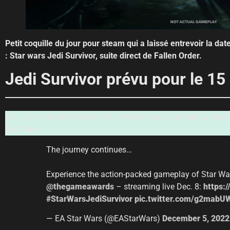
Petit coquille du jour pour steam qui a laissé entrevoir la d
: Star wars Jedi Survivor, suite direct de Fallen Order.
Jedi Survivor prévu pour le 1
Maj : Le compte officiel de EA a tweeté que du gameplay sera
décembre.
The journey continues…
Experience the action-packed gameplay of Star War
@thegameawards
– streaming live Dec. 8:
https:
#StarWarsJediSurvivor
pic.twitter.com/g2mab
— EA Star Wars (@EAStarWars)
December 5, 2022