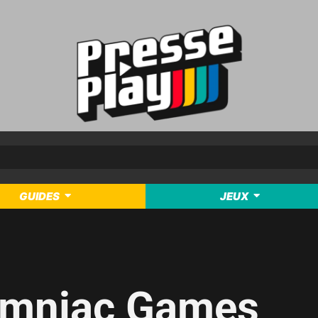
GUIDES
JEUX
omniac Games