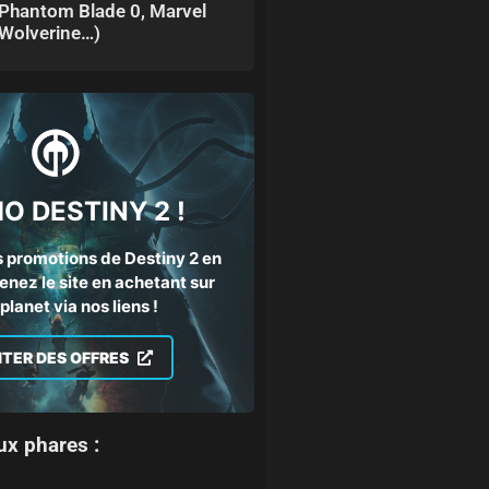
Phantom Blade 0, Marvel
Wolverine…)
O DESTINY 2 !
 promotions de Destiny 2 en
enez le site en achetant sur
lanet via nos liens !
ITER DES OFFRES
ux phares :