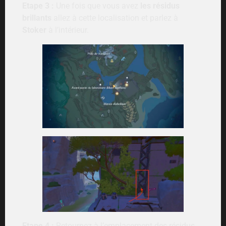
Etape 3 :
Une fois que vous avez
les résidus
brillants
allez à cette localisation et parlez à
Stoker
à l’intérieur.
Etape 4 :
Retournez à l’emplacement des résidus