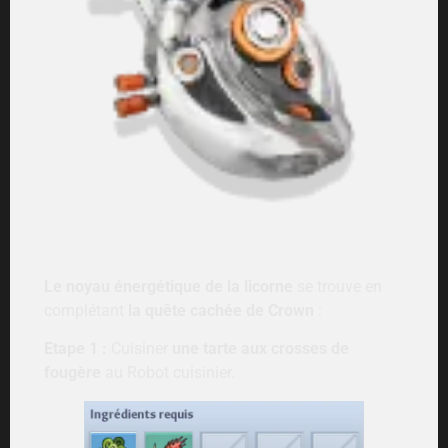
Le noyau énergétique de la licorne
se trouve en
complétant
la quête cachée de Crown
:
Etape 1 :
Cuisiner
une tarte aux crosses de
fougère
au Robot cuisinier.