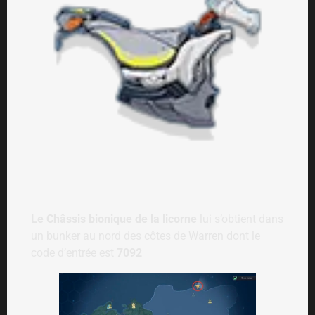
Le Châssis bionique de la licorne
lui s’obtient dans
un bunker au nord des côtes de Warren dont le
code d’entrée est
7092