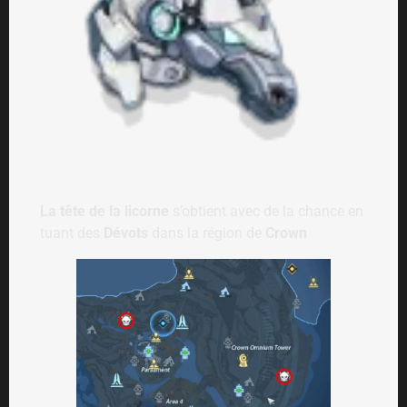
La tête de la licorne
s’obtient avec de la chance en
tuant des
Dévots
dans la région de
Crown