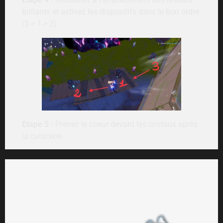
brillants et activez les dispositifs dans le bon ordre
(3 > 1 > 2)
Etape 5 :
Prenez le coeur devant les cristaux après
la cutscene.