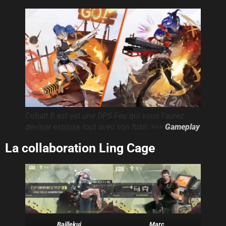
Cobalt B est est une DPS Feu qui vous l’aurez
deviner explose tout avec son fusil. >>>
Gameplay
La collaboration Ling Cage
Baillekui
Marc