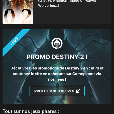
(GTA VI, Phantom Blade 0, Marvel
Wolverine…)
-10%
PROMO DESTINY 2 !
Découvrez les promotions de Destiny 2 en cours et
soutenez le site en achetant sur Gameplanet via
nos liens !
PROFITER DES OFFRES
Tout sur nos jeux phares :