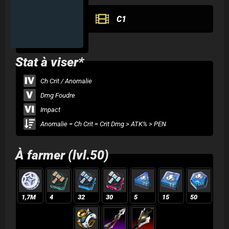
C1
Stat à viser*
Ch Crit / Anomalie
Dmg Foudre
Impact
Anomalie = Ch Crit = Crit Dmg > ATK% > PEN
À farmer (lvl.50)
1,7M
4
32
30
5
15
50