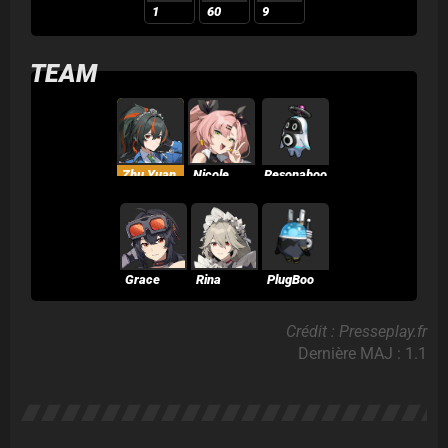
1
60
9
TEAM
Zhu Yuan
Nicole
Resonaboo
Grace
Rina
PlugBoo
Crédit : Presseplay.fr
Dernière MAJ : 1.1