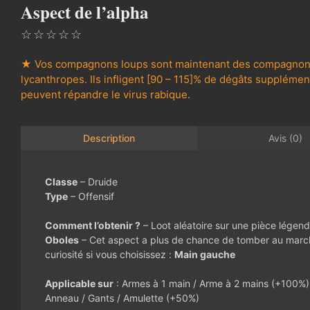
Aspect de l’alpha
☆
☆
☆
☆
☆
★ Vos compagnons loups sont maintenant des compagno
lycanthropes. Ils infligent [90 – 115]% de dégâts supplémen
peuvent répandre le virus rabique.
Avis (0)
Description
Classe
– Druide
Type
– Offensif
Comment l’obtenir ?
– Loot aléatoire sur une pièce légend
Oboles
– Cet aspect a plus de chance de tomber au mar
curiosité si vous choisissez :
Main gauche
Applicable sur
: Armes à 1 main / Arme à 2 mains (+100%)
Anneau / Gants / Amulette (+50%)