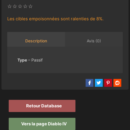
☆
☆
☆
☆
☆
Les cibles empoisonnées sont ralenties de 8%.
Avis (0)
Description
Type
– Passif
Retour Database
Vers la page Diablo IV