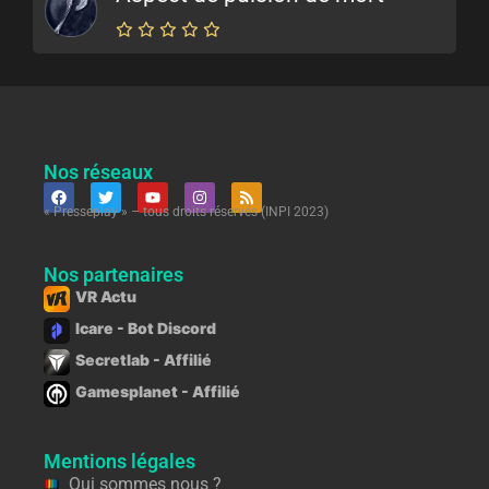
Nos réseaux
« Presseplay » – tous droits réservés (INPI 2023)
Nos partenaires
VR Actu
Icare - Bot Discord
Secretlab - Affilié
Gamesplanet - Affilié
Mentions légales
Qui sommes nous ?