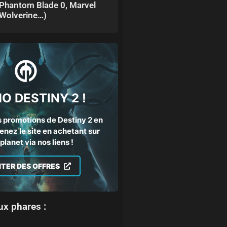
Phantom Blade 0, Marvel
Wolverine…)
O DESTINY 2 !
 promotions de Destiny 2 en
enez le site en achetant sur
lanet via nos liens !
ITER DES OFFRES
ux phares :