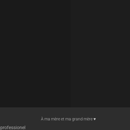
À ma mère et ma grand mère ♥︎
 professionel