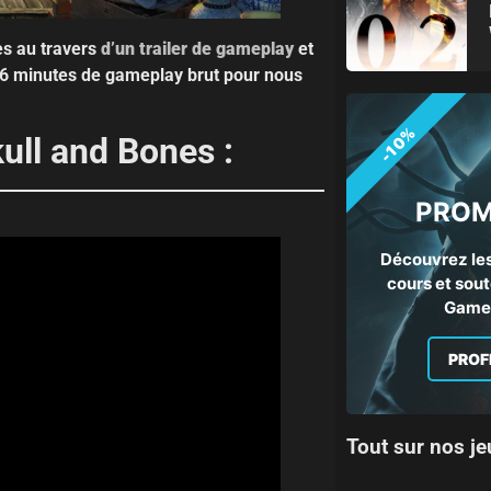
nes au travers
d’un trailer de gameplay
et
26 minutes de gameplay brut pour nous
-10%
ull and Bones :
PROM
Découvrez les
cours et sout
Gamep
PROF
Tout sur nos je