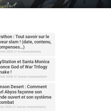
athon : Tout savoir sur le
veur slam ! (date, contenu,
compenses…)
vrier 2026
4 commentaires
yStation et Santa Monica
once God of War Trilogy
ake !
vrier 2026
Aucun commentaire
mson Desert : Comment
rl Abyss façonne son
de ouvert et son système
combat
rier 2026
Aucun commentaire