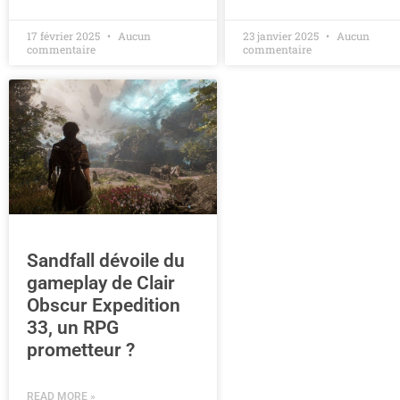
17 février 2025
Aucun
23 janvier 2025
Aucun
commentaire
commentaire
Sandfall dévoile du
gameplay de Clair
Obscur Expedition
33, un RPG
prometteur ?
READ MORE »