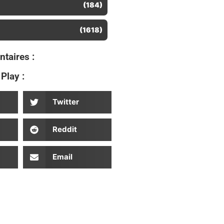
(184)
(1618)
taires :
Play :
Twitter
Reddit
Email