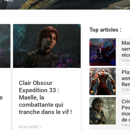
Top articles :
Mar
ser
ré
13 fé
Pla
ann
Clair Obscur
Rem
Expedition 33 :
13 fé
e
Maelle, la
Cri
combattante qui
Pea
tranche dans le vif !
mon
de 
5 fév
READ MORE »