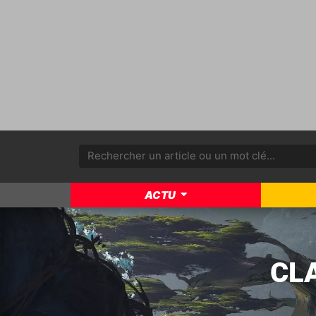
ACTU
CL