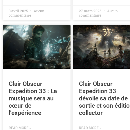
3 avril 2025
Aucun
27 mars 2025
Aucun
commentaire
commentaire
Clair Obscur
Clair Obscur
Expedition 33 : La
Expedition 33
musique sera au
dévoile sa date de
cœur de
sortie et son éditi
l’expérience
collector
READ MORE »
READ MORE »