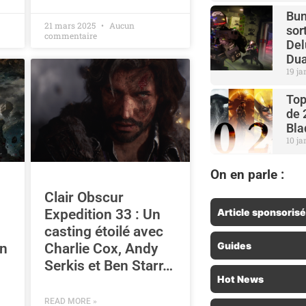
Bun
21 mars 2025
Aucun
sor
commentaire
Del
Dua
19 j
Top
de 
Bla
10 j
On en parle :
Clair Obscur
Article sponsorisé
Expedition 33 : Un
casting étoilé avec
Guides
on
Charlie Cox, Andy
Serkis et Ben Starr…
Hot News
READ MORE »