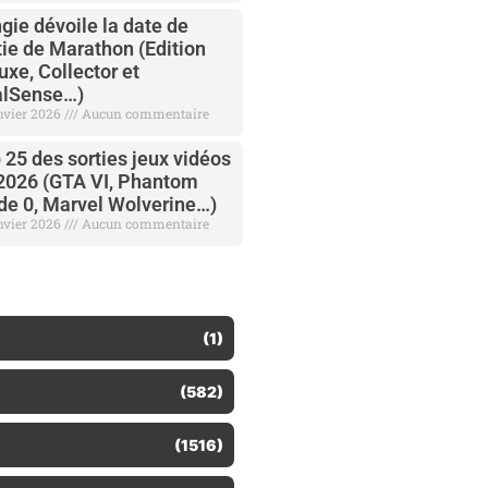
gie dévoile la date de
tie de Marathon (Edition
uxe, Collector et
lSense…)
anvier 2026
Aucun commentaire
 25 des sorties jeux vidéos
2026 (GTA VI, Phantom
de 0, Marvel Wolverine…)
anvier 2026
Aucun commentaire
(1)
(582)
(1516)