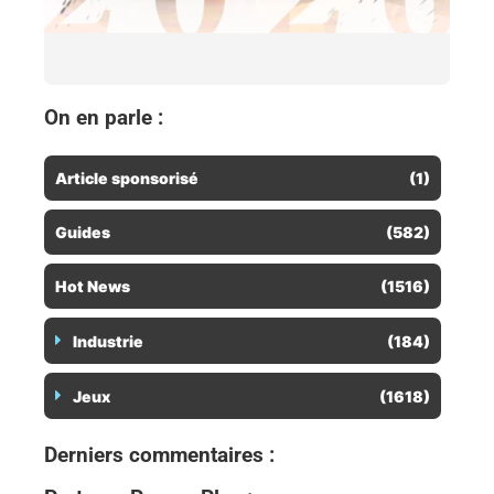
Wo
10 
co
On en parle :
Article sponsorisé
(1)
Guides
(582)
Hot News
(1516)
Industrie
(184)
Jeux
(1618)
Derniers commentaires :