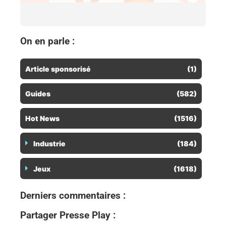
10 
co
On en parle :
Article sponsorisé
(1)
Guides
(582)
Hot News
(1516)
Industrie
(184)
Jeux
(1618)
Derniers commentaires :
Partager Presse Play :