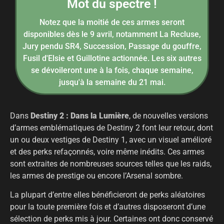
Mot du spectre !
Notez que la moitié de ces armes seront
disponibles dès le 9 avril, notamment La Recluse,
Jury pendu SR4, Succession, Passage du gouffre,
Fusil d'Elsie et Guillotine actionnée. Les six autres
se dévoileront une à la fois, chaque semaine,
jusqu'à la semaine du 21 mai.
Dans
Destiny 2 : Dans la Lumière
, de nouvelles versions
d’armes emblématiques de Destiny 2 font leur retour, dont
un ou deux vestiges de Destiny 1, avec un visuel amélioré
et des perks refaçonnés, voire même inédits. Ces armes
sont extraites de nombreuses sources telles que les raids,
les armes de prestige ou encore l’Arsenal sombre.
La plupart d’entre elles bénéficieront de perks aléatoires
pour la toute première fois et d’autres disposeront d’une
sélection de perks mis à jour. Certaines ont donc conservé