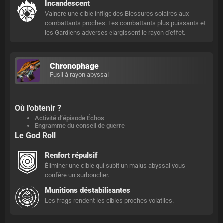
Incandescent
Vaincre une cible inflige des Blessures solaires aux
combattants proches. Les combattants plus puissants et
les Gardiens adverses élargissent le rayon d'effet.
Chronophage
Fusil à rayon abyssal
Où l'obtenir ?
Activité d’épisode Échos
Engramme du conseil de guerre
Le God Roll
Renfort répulsif
Éliminer une cible qui subit un malus abyssal vous
confère un surbouclier.
Munitions déstabilisantes
Les frags rendent les cibles proches volatiles.