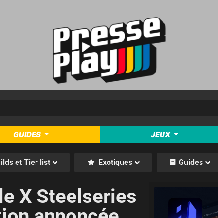
GUIDES
JEUX
ilds et Tier list
Exotiques
Guides
le X Steelseries
ation annoncée