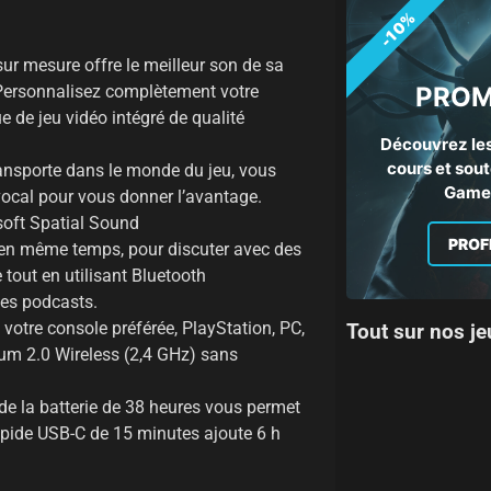
-10%
r mesure offre le meilleur son de sa
PROM
. Personnalisez complètement votre
 de jeu vidéo intégré de qualité
Découvrez les
cours et sout
ansporte dans le monde du jeu, vous
Gamep
vocal pour vous donner l’avantage.
oft Spatial Sound
PROF
en même temps, pour discuter avec des
tout en utilisant Bluetooth
les podcasts.
votre console préférée, PlayStation, PC,
Tout sur nos je
um 2.0 Wireless (2,4 GHz) sans
de la batterie de 38 heures vous permet
rapide USB-C de 15 minutes ajoute 6 h