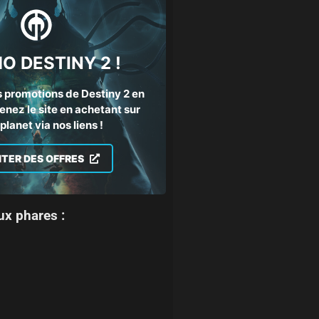
O DESTINY 2 !
 promotions de Destiny 2 en
enez le site en achetant sur
lanet via nos liens !
ITER DES OFFRES
ux phares :