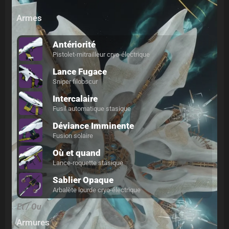
Armes
Antériorité
Pistolet-mitrailleur cryo-électrique
Lance Fugace
Sniper filobscur
Intercalaire
Fusil automatique stasique
Déviance Imminente
Fusion solaire
Où et quand
Lance-roquette stasique
Sablier Opaque
Arbalète lourde cryo-électrique
Et / Ou
Armures