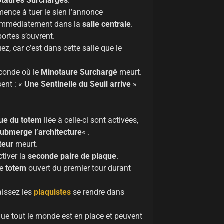
taures Surchargés
.
mence à tuer le sien l’annonce
e immédiatement dans la
salle centrale
.
portes s’ouvrent.
z, car c’est dans cette salle que le
econde où le
Minotaure Surchargé
meurt.
ent : «
Une Sentinelle du Seuil arrive
»
ue du totem
liée à celle-ci sont activées,
submerge l’architecture
« .
teur
meurt.
tiver la
seconde paire de plaque
.
le
totem
ouvert du premier tour durant
laissez les
plaquistes
se rendre dans
que tout le monde est en place et peuvent