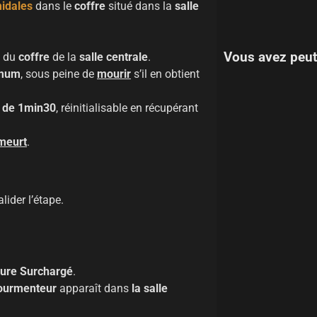
idales
dans le
coffre
situé dans la
salle
Vous avez peut
t du
coffre
de la
salle centrale
.
imum
, sous peine de
mourir
s’il en obtient
 de
1min30
, réinitialisable en récupérant
meurt
.
lider l’étape.
ure Surchargé
.
ourmenteur
apparaît dans
la salle