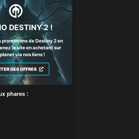
O DESTINY 2 !
 promotions de Destiny 2 en
enez le site en achetant sur
lanet via nos liens !
ITER DES OFFRES
ux phares :