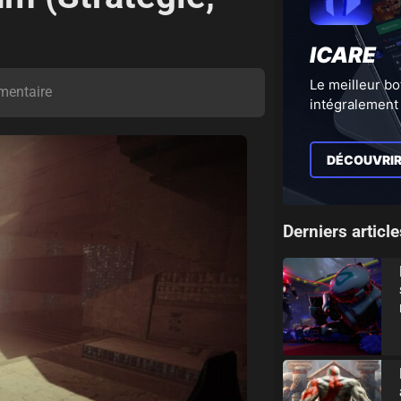
ICARE
Le meilleur bo
entaire
intégralement 
DÉCOUVRI
Derniers article