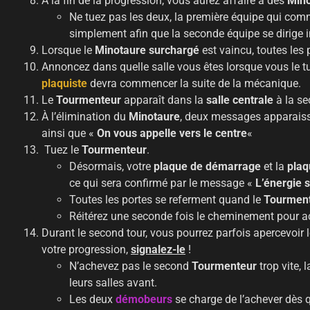
À la fin de la progression, vous aurez affaire à des
Mino
Ne tuez pas les deux, la première équipe qui com
simplement afin que la seconde équipe se dirig
Lorsque le
Minotaure surchargé
est vaincu, toutes les 
Annoncez dans quelle salle vous êtes lorsque vous le tue
plaquiste
devra commencer la suite de la mécanique.
Le
Tourmenteur
apparaît dans la
salle centrale
à la s
À l’élimination du
Minotaure
, deux messages apparaiss
ainsi que «
On vous appelle vers le centre
«
Tuez le
Tourmenteur
.
Désormais, votre
plaque de démarrage
et la
plaq
ce qui sera confirmé par le message «
L’énergie 
Toutes les portes se referment quand le
Tourmen
Réitérez une seconde fois le cheminement pour ac
Durant le second tour, vous pourrez parfois apercevoir 
votre progression,
signalez-le
!
N’achevez pas le second
Tourmenteur
trop vite, 
leurs salles avant.
Les deux
démobeurs
se charge de l’achever dès 