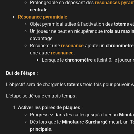
Prolongeable en déposant des
résonances
pyram
centrale
.
Résonance
pyramidale
Objet pyramidal utiles à l’activation des
totems
e
Un joueur ne peut en récupérer que
trois au max
davantage.
Récupérer une
résonance
ajoute un
chronomètre
une autre
résonance
.
Lorsque le
chronomètre
atteint 0, le joueur
But de l’étape :
L’objectif sera de charger les
totems
trois fois pour pouvoir va
L’étape se déroule en trois temps :
Activer les paires de plaques :
Progressez dans les salles jusqu’à tuer un
Minota
Dès lors que le
Minotaure
Surchargé
meurt, un
T
principale
.