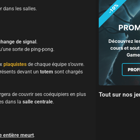
-10%
 dans les salles.
PROM
Découvrez les
change de signal
.
cours et sout
u’une sorte de ping-pong.
Gamep
ux
plaquistes
de chaque équipe s’ouvre.
PROF
résents devant un
totem
sont chargés
Tout sur nos je
rgera de couvrir ses coéquipiers en plus
es dans la
salle centrale
.
e entière meurt
.