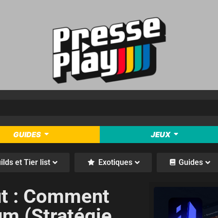
GUIDES
JEUX
ilds et Tier list
Exotiques
Guides
ut : Comment
um (Stratégie,