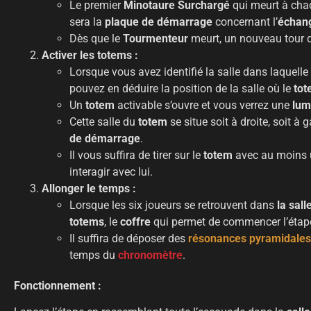
Le premier
Minotaure Surchargé
qui meurt à chaq
sera la
plaque de démarrage
concernant l’
échang
Dès que le
Tourmenteur
meurt, un nouveau tour 
Activer les totems :
Lorsque vous avez identifié la salle dans laquelle
pouvez en déduire la position de la salle où le
to
Un
totem
activable s’ouvre et vous verrez une
lum
Cette salle du
totem
se situe soit à droite, soit à 
de démarrage
.
Il vous suffira de tirer sur le
totem
avec au moins
interagir avec lui.
Allonger le temps :
Lorsque les six joueurs se retrouvent dans
la sall
totems
, le
coffre
qui permet de commencer l’étape
Il suffira de déposer des
résonances pyramidales
temps du
chronomètre
.
Fonctionnement
: