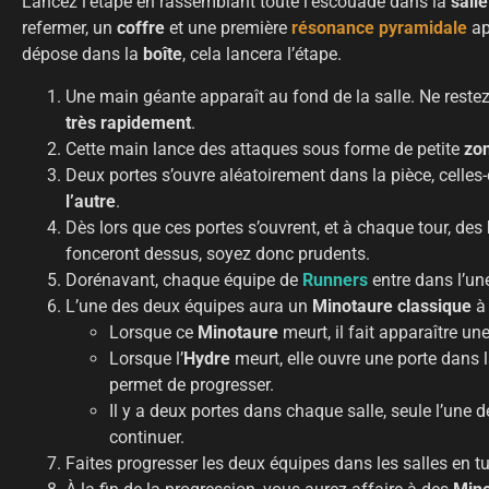
Lancez l’étape en rassemblant toute l’escouade dans la
salle
refermer, un
coffre
et une première
résonance pyramidale
ap
dépose dans la
boîte
, cela lancera l’étape.
Une main géante apparaît au fond de la salle. Ne rest
très rapidement
.
Cette main lance des attaques sous forme de petite
zo
Deux portes s’ouvre aléatoirement dans la pièce, celles-
l’autre
.
Dès lors que ces portes s’ouvrent, et à chaque tour, des
fonceront dessus, soyez donc prudents.
Dorénavant, chaque équipe de
Runners
entre dans l’une
L’une des deux équipes aura un
Minotaure
classique
à 
Lorsque ce
Minotaure
meurt, il fait apparaître un
Lorsque l’
Hydre
meurt, elle ouvre une porte dans la
permet de progresser.
Il y a deux portes dans chaque salle, seule l’une 
continuer.
Faites progresser les deux équipes dans les salles en tu