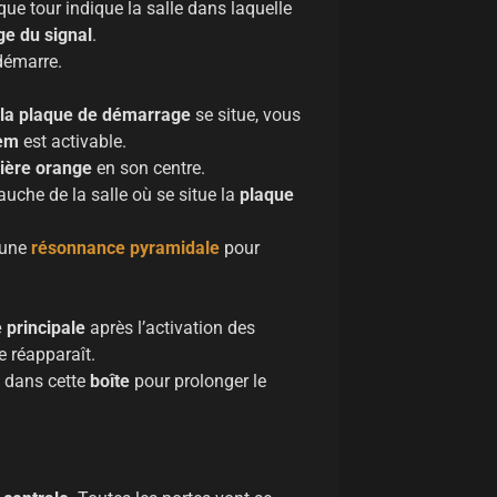
ue tour indique la salle dans laquelle
e du signal
.
démarre.
la plaque de démarrage
se situe, vous
tem
est activable.
ière orange
en son centre.
gauche de la salle où se situe la
plaque
 une
résonnance pyramidale
pour
e principale
après l’activation des
 réapparaît.
dans cette
boîte
pour prolonger le